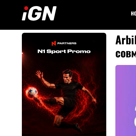
Skip
to
Н
content
Arbi
совм