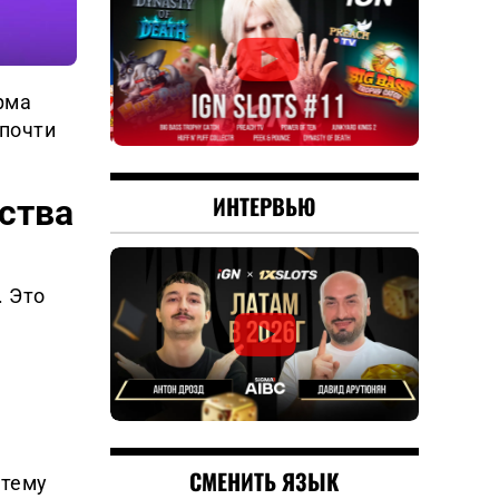
рма
 почти
ИНТЕРВЬЮ
ства
. Это
СМЕНИТЬ ЯЗЫК
стему