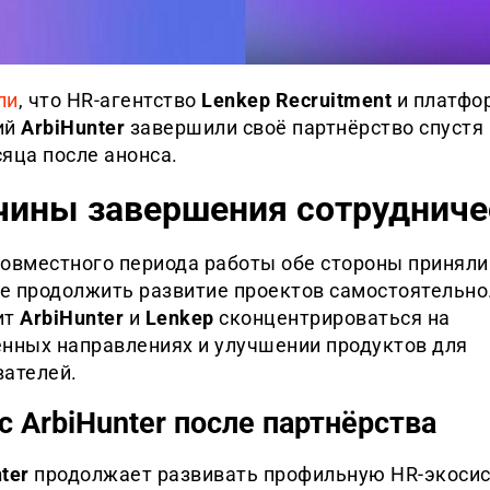
ли
, что HR-агентство
Lenkep Recruitment
и платфо
ий
ArbiHunter
завершили своё партнёрство спустя
яца после анонса.
чины завершения сотрудниче
совместного периода работы обе стороны приняли
е продолжить развитие проектов самостоятельно
ит
ArbiHunter
и
Lenkep
сконцентрироваться на
енных направлениях и улучшении продуктов для
вателей.
с ArbiHunter после партнёрства
ter
продолжает развивать профильную HR-экоси