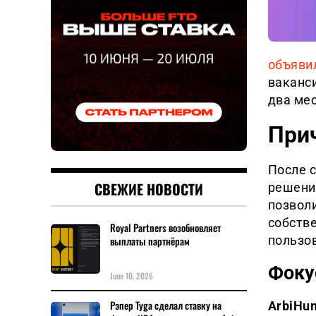
объяви
ваканс
два мес
При
После 
СВЕЖИЕ НОВОСТИ
решени
позвол
собств
Royal Partners возобновляет
пользо
выплаты партнёрам
Фоку
June 10, 2026
Рэпер Tyga сделал ставку на
ArbiHun