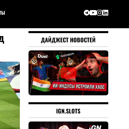
ТЫ
д
ДАЙДЖЕСТ НОВОСТЕЙ
IGN.SLOTS