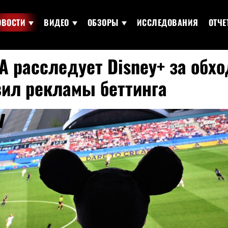
ОВОСТИ
ВИДЕО
ОБЗОРЫ
ИССЛЕДОВАНИЯ
ОТЧЕ
 расследует Disney+ за обхо
вил рекламы беттинга