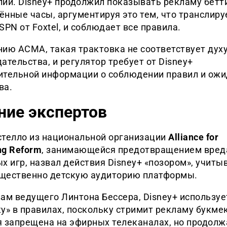
ии. Disney+ продолжил показывать рекламу бетт
нные часы, аргументируя это тем, что транслиру
SPN от Foxtel, и соблюдает все правила.
ию ACMA, такая трактовка не соответствует дух
ательства, и регулятор требует от Disney+
ительной информации о соблюдении правил и ож
ва.
ние экспертов
стелло из национальной организации
Alliance for
ng Reform
, занимающейся предотвращением вред
х игр, назвал действия Disney+ «позором», учиты
щественно детскую аудиторию платформы.
ам ведущего Линтона Бессера, Disney+ используе
у» в правилах, поскольку стримит рекламу букме
я запрещена на эфирных телеканалах, но продолж