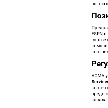
на плат
Пози
Предста
ESPN на
соотве
компан
контро
Рег
ACMA у
Service
контен
предост
канала 