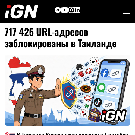
Skip
to
content
717 425 URL-адресов
заблокированы в Таиланде
В Таиланде Королевская полиция с 1 октября