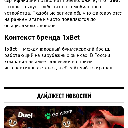
сертификации позволяет предположить, что
1xBet
готовит выпуск собственного мобильного
устройства. Подобные записи обычно фиксируются
на раннем этапе и часто появляются до
официальных анонсов.
Контекст бренда 1xBet
1xBet
— международный букмекерский бренд,
работающий на зарубежных рынках. В России
компания не имеет лицензии на приём
интерактивных ставок, а её сайт заблокирован.
ДАЙДЖЕСТ НОВОСТЕЙ