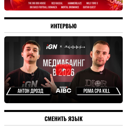
ИНТЕРВЬЮ
СМЕНИТЬ ЯЗЫК