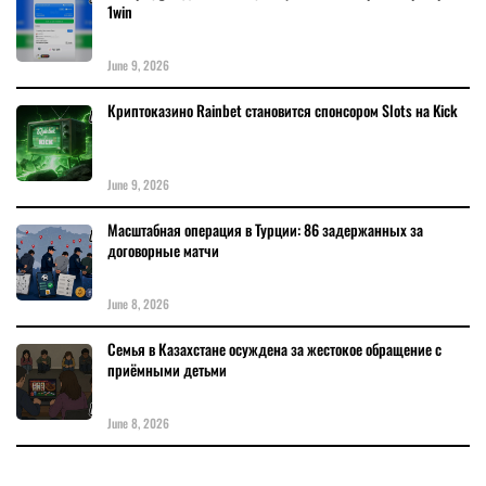
1win
June 9, 2026
Криптоказино Rainbet становится спонсором Slots на Kick
June 9, 2026
Масштабная операция в Турции: 86 задержанных за
договорные матчи
June 8, 2026
Семья в Казахстане осуждена за жестокое обращение с
приёмными детьми
June 8, 2026