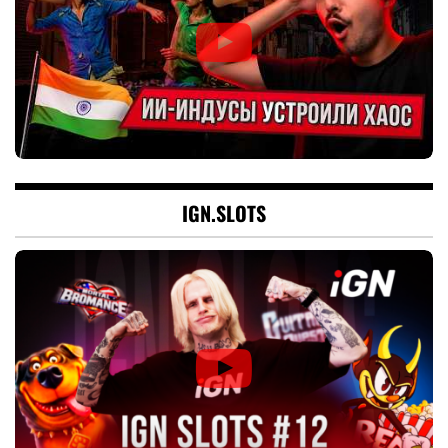
IGN.SLOTS