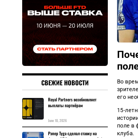
Поч
поле
СВЕЖИЕ НОВОСТИ
Во врем
зрителе
его нео
Royal Partners возобновляет
выплаты партнёрам
15-лет
истори
June 10, 2026
поле в 
Рэпер Tyga сделал ставку на
клуба.