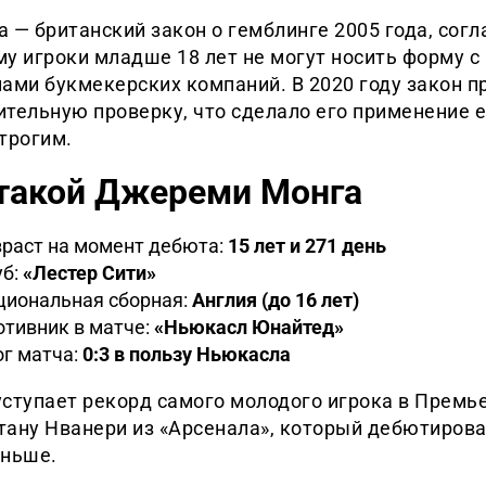
 — британский закон о гемблинге 2005 года, согл
у игроки младше 18 лет не могут носить форму с
ами букмекерских компаний. В 2020 году закон 
ительную проверку, что сделало его применение 
трогим.
 такой Джереми Монга
зраст на момент дебюта:
15 лет и 271 день
уб:
«Лестер Сити»
циональная сборная:
Англия (до 16 лет)
тивник в матче:
«Ньюкасл Юнайтед»
г матча:
0:3 в пользу Ньюкасла
ступает рекорд самого молодого игрока в Премь
тану Нванери из «Арсенала», который дебютирова
аньше.