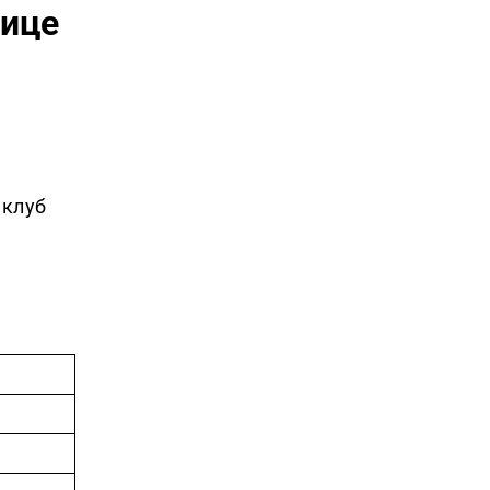
лице
 клуб