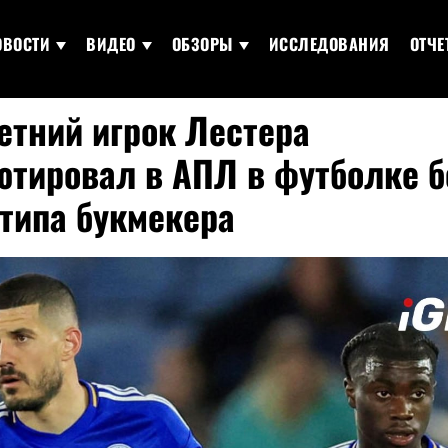
ОВОСТИ
ВИДЕО
ОБЗОРЫ
ИССЛЕДОВАНИЯ
ОТЧЕ
етний игрок Лестера
тировал в АПЛ в футболке б
типа букмекера