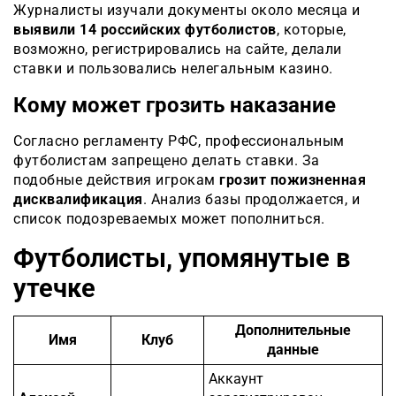
Журналисты изучали документы около месяца и
выявили 14 российских футболистов
, которые,
возможно, регистрировались на сайте, делали
ставки и пользовались нелегальным казино.
Кому может грозить наказание
Согласно регламенту РФС, профессиональным
футболистам запрещено делать ставки. За
подобные действия игрокам
грозит пожизненная
дисквалификация
. Анализ базы продолжается, и
список подозреваемых может пополниться.
Футболисты, упомянутые в
утечке
Дополнительные
Имя
Клуб
данные
Аккаунт