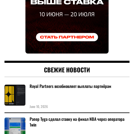
СВЕЖИЕ НОВОСТИ
Royal Partners возобновляет выплаты партнёрам
June 10, 2026
Рэпер Tyga сделал ставку на финал NBA через оператора
1win