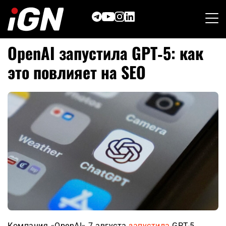
Skip
to
content
OpenAI запустила GPT‑5: как
это повлияет на SEO
Компания «OpenAI» 7 августа
запустила
GPT-5,