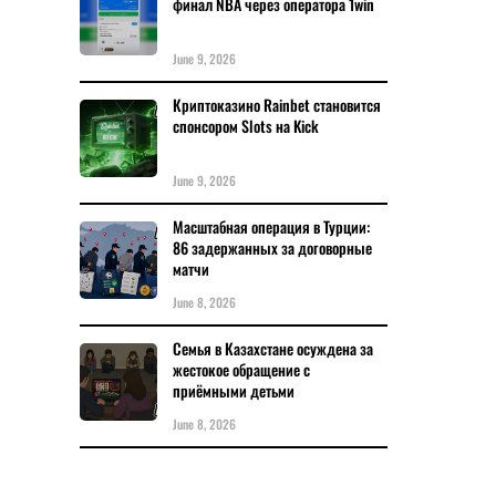
финал NBA через оператора 1win
June 9, 2026
Криптоказино Rainbet становится
спонсором Slots на Kick
June 9, 2026
Масштабная операция в Турции:
86 задержанных за договорные
матчи
June 8, 2026
Семья в Казахстане осуждена за
жестокое обращение с
приёмными детьми
June 8, 2026